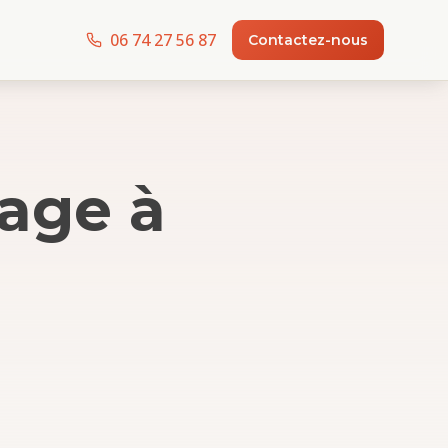
06 74 27 56 87
Contactez-nous
rage
à