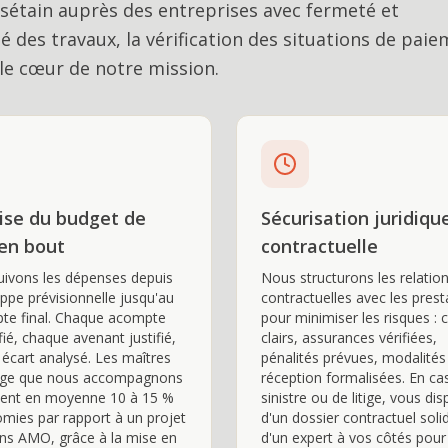
sétain auprès des entreprises avec fermeté et
 des travaux, la vérification des situations de paie
 le cœur de notre mission.
ise du budget de
Sécurisation juridiqu
en bout
contractuelle
ivons les dépenses depuis
Nous structurons les relatio
oppe prévisionnelle jusqu'au
contractuelles avec les prest
te final. Chaque acompte
pour minimiser les risques : 
fié, chaque avenant justifié,
clairs, assurances vérifiées,
écart analysé. Les maîtres
pénalités prévues, modalités
age que nous accompagnons
réception formalisées. En ca
tent en moyenne 10 à 15 %
sinistre ou de litige, vous di
mies par rapport à un projet
d'un dossier contractuel soli
ns AMO, grâce à la mise en
d'un expert à vos côtés pour 