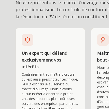
Nous représentons le maître d'ouvrage rous
professionnalisme. Le contrôle de conformité
la rédaction du PV de réception constituent
Un expert qui défend
Maîtr
exclusivement vos
bout 
intérêts
Nous su
l'envel
Contrairement au maître d'œuvre
décomp
qui est aussi prescripteur technique,
est véri
l'AMO est 100 % au service du
chaque 
maître d'ouvrage. Nous n'avons
d'ouvr
aucun intérêt à orienter le projet
consta
vers des solutions plus coûteuses
d'écono
ou vers des entreprises partenaires.
géré sa
Notre seul objectif est que vous