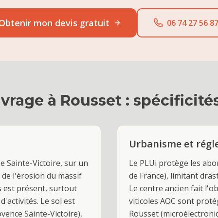
Obtenir mon devis gratuit
06 74 27 56 8
uvrage
à
Rousset
: spécificité
Urbanisme et rég
 Sainte-Victoire, sur un
Le PLUi protège les abord
 de l'érosion du massif
de France), limitant dra
s est présent, surtout
Le centre ancien fait l'o
'activités. Le sol est
viticoles AOC sont proté
vence Sainte-Victoire),
Rousset (microélectroniq