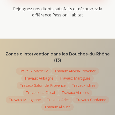
Rejoignez nos clients satisfaits et découvrez la
différence Passion Habitat
Zones d’intervention dans les Bouches-du-Rhône
(13)
Travaux
Marseille
Travaux
Aix-en-Provence
Travaux
Aubagne
Travaux
Martigues
Travaux
Salon-de-Provence
Travaux
Istres
Travaux
La Ciotat
Travaux
Vitrolles
Travaux
Marignane
Travaux
Arles
Travaux
Gardanne
Travaux
Allauch