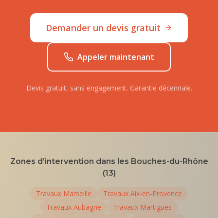
Demander un devis gratuit
Appeler maintenant
Devis gratuit, sans engagement. Garantie décennale.
Zones d’intervention dans les Bouches-du-Rhône
(13)
Travaux
Marseille
Travaux
Aix-en-Provence
Travaux
Aubagne
Travaux
Martigues