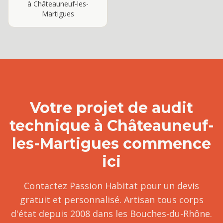
à
Châteauneuf-les-
Martigues
Votre projet de
audit
technique
à
Châteauneuf-
les-Martigues
commence
ici
Contactez Passion Habitat pour un devis
gratuit et personnalisé. Artisan tous corps
d'état depuis 2008 dans les Bouches-du-Rhône.