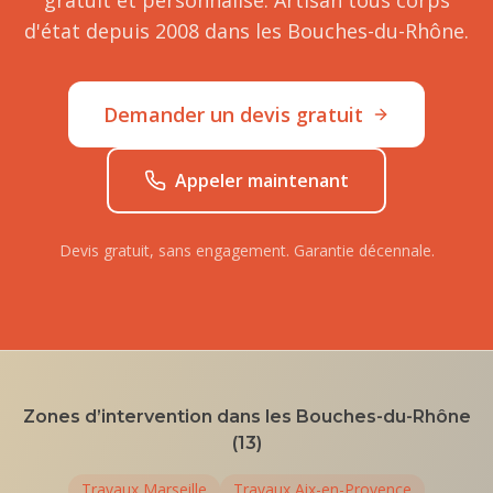
gratuit et personnalisé. Artisan tous corps
d'état depuis 2008 dans les Bouches-du-Rhône.
Demander un devis gratuit
Appeler maintenant
Devis gratuit, sans engagement. Garantie décennale.
Zones d’intervention dans les Bouches-du-Rhône
(13)
Travaux
Marseille
Travaux
Aix-en-Provence