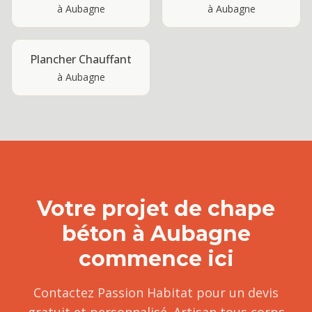
à
Aubagne
à
Aubagne
Plancher Chauffant
à
Aubagne
Votre projet de
chape
béton
à
Aubagne
commence ici
Contactez Passion Habitat pour un devis