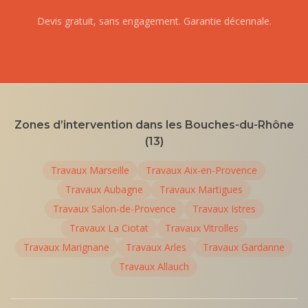
Devis gratuit, sans engagement. Garantie décennale.
Zones d’intervention dans les Bouches-du-Rhône
(13)
Travaux
Marseille
Travaux
Aix-en-Provence
Travaux
Aubagne
Travaux
Martigues
Travaux
Salon-de-Provence
Travaux
Istres
Travaux
La Ciotat
Travaux
Vitrolles
Travaux
Marignane
Travaux
Arles
Travaux
Gardanne
Travaux
Allauch