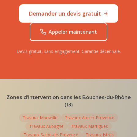
Demander un devis gratuit
Appeler maintenant
Devis gratuit, sans engagement. Garantie décennale.
Zones d’intervention dans les Bouches-du-Rhône
(13)
Travaux
Marseille
Travaux
Aix-en-Provence
Travaux
Aubagne
Travaux
Martigues
Travaux
Salon-de-Provence
Travaux
Istres