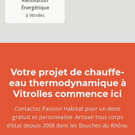
Rénovation
Énergétique
à
Vitrolles
Votre projet de
chauffe-
eau thermodynamique
à
Vitrolles
commence ici
Contactez Passion Habitat pour un devis
gratuit et personnalisé. Artisan tous corps
d'état depuis 2008 dans les Bouches-du-Rhône.