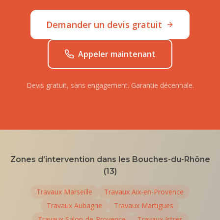
Demander un devis gratuit
Appeler maintenant
Devis gratuit, sans engagement. Garantie décennale.
Zones d’intervention dans les Bouches-du-Rhône
(13)
Travaux
Marseille
Travaux
Aix-en-Provence
Travaux
Aubagne
Travaux
Martigues
Travaux
Salon-de-Provence
Travaux
Istres