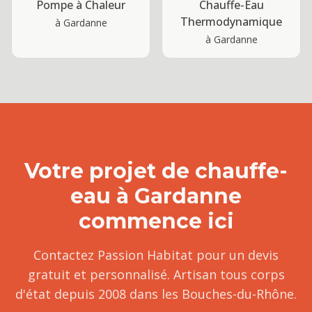
Pompe à Chaleur
Chauffe-Eau
Thermodynamique
à
Gardanne
à
Gardanne
Votre projet de
chauffe-
eau
à
Gardanne
commence ici
Contactez Passion Habitat pour un devis
gratuit et personnalisé. Artisan tous corps
d'état depuis 2008 dans les Bouches-du-Rhône.