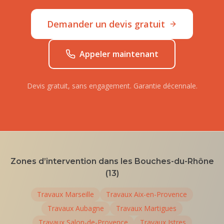
Demander un devis gratuit
Appeler maintenant
Devis gratuit, sans engagement. Garantie décennale.
Zones d’intervention dans les Bouches-du-Rhône
(13)
Travaux
Marseille
Travaux
Aix-en-Provence
Travaux
Aubagne
Travaux
Martigues
Travaux
Salon-de-Provence
Travaux
Istres