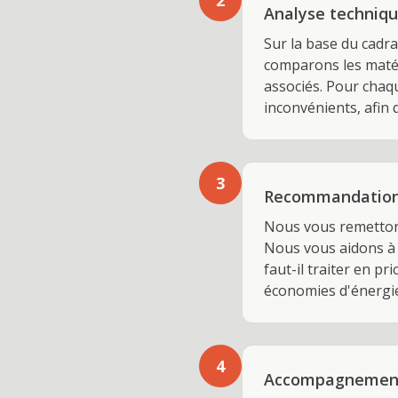
2
Analyse technique
Sur la base du cadr
comparons les matér
associés. Pour chaq
inconvénients, afin 
3
Recommandations
Nous vous remetton
Nous vous aidons à 
faut-il traiter en p
économies d'énergi
4
Accompagnement à