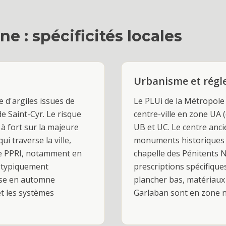
ne
: spécificités locales
Urbanisme et rég
 d'argiles issues de
Le PLUi de la Métropol
e Saint-Cyr. Le risque
centre-ville en zone UA 
à fort sur la majeure
UB et UC. Le centre anci
i traverse la ville,
monuments historiques a
 le PPRI, notamment en
chapelle des Pénitents 
t typiquement
prescriptions spécifique
nse en automne
plancher bas, matériaux 
et les systèmes
Garlaban sont en zone na