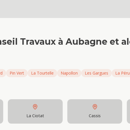
seil Travaux
à
Aubagne
et a
rd
Pin Vert
La Tourtelle
Napollon
Les Gargues
La Pér
La Ciotat
Cassis