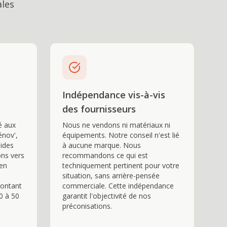
ales
Indépendance vis-à-vis
des fournisseurs
té aux
Nous ne vendons ni matériaux ni
énov',
équipements. Notre conseil n'est lié
aides
à aucune marque. Nous
ons vers
recommandons ce qui est
'en
techniquement pertinent pour votre
situation, sans arrière-pensée
montant
commerciale. Cette indépendance
0 à 50
garantit l'objectivité de nos
préconisations.