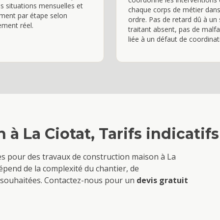
s situations mensuelles et
chaque corps de métier dans
ment par étape selon
ordre. Pas de retard dû à un
ement réel.
traitant absent, pas de malf
liée à un défaut de coordinat
n
à
La Ciotat
, Tarifs indicatif
ves pour des travaux de
construction maison
à
La
épend de la complexité du chantier, de
ons souhaitées. Contactez-nous pour un
devis gratuit