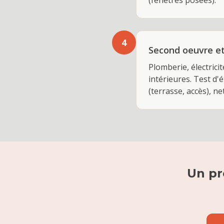
(fenêtres posées).
4
Second oeuvre et 
Plomberie, électricit
intérieures. Test d
(terrasse, accès), n
Un pr