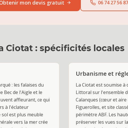
Obtenir mon devis gratuit
06 74 27 56 8
a Ciotat
: spécificités locales
Urbanisme et rég
rqué : les falaises du
La Ciotat est soumise à 
e Bec de l'Aigle et le
Littoral sur l'ensemble 
uvent affleurant, ce qui
Calanques (cœur et aire 
s à l'éclateur
Figuerolles, et site clas
e sol est plus meuble
périmètre ABF. Les haute
nérale vers la mer crée
préserver les vues sur la