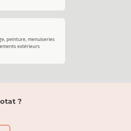
lage, peinture, menuiseries
gements extérieurs
iotat
?