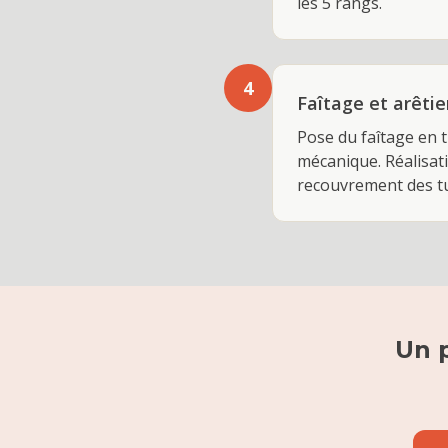
les 5 rangs.
4
Faîtage et arêtie
Pose du faîtage en t
mécanique. Réalisat
recouvrement des t
Un 