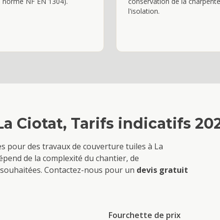
a norme NF EN 1304).
conservation de la charpente
l'isolation.
La Ciotat
, Tarifs indicatifs 20
ves pour des travaux de
couverture tuiles
à
La
épend de la complexité du chantier, de
ons souhaitées. Contactez-nous pour un
devis gratuit
Fourchette de prix