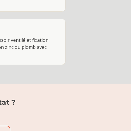
oir ventilé et fixation
en zinc ou plomb avec
tat
?