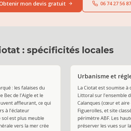
Obtenir mon devis gratuit
06 74 27 56 8
iotat
: spécificités locales
Urbanisme et rég
rqué : les falaises du
La Ciotat est soumise à 
e Bec de l'Aigle et le
Littoral sur l'ensemble 
uvent affleurant, ce qui
Calanques (cœur et aire 
s à l'éclateur
Figuerolles, et site clas
e sol est plus meuble
périmètre ABF. Les haute
nérale vers la mer crée
préserver les vues sur la