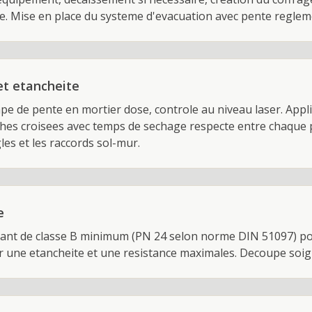
e. Mise en place du systeme d'evacuation avec pente regleme
et etancheite
ape de pente en mortier dose, controle au niveau laser. Appli
ches croisees avec temps de sechage respecte entre chaque
les et les raccords sol-mur.
e
ant de classe B minimum (PN 24 selon norme DIN 51097) pose
r une etancheite et une resistance maximales. Decoupe soi