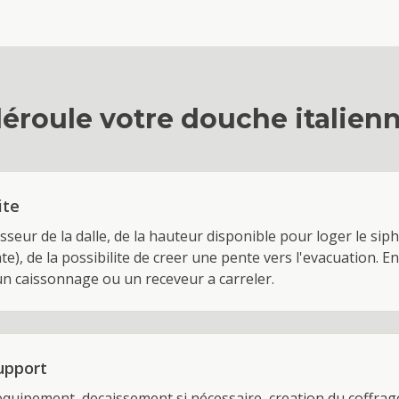
éroule votre
douche italien
ite
aisseur de la dalle, de la hauteur disponible pour loger le 
e), de la possibilite de creer une pente vers l'evacuation. En
n caissonnage ou un receveur a carreler.
upport
equipement, decaissement si nécessaire, creation du coffrag