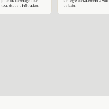
a pose du carrelage pour
s'integre parfaitement a votr
 tout risque d'infiltration.
de bain.