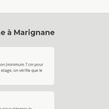
ne
à
Marignane
siphon (minimum 7 cm pour
 etage, on vérifie que le
e pour integrer le