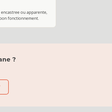
he encastree ou apparente,
 bon fonctionnement.
ane
?
7