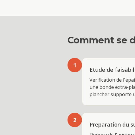
Comment se d
1
Etude de faisabil
Verification de l'ep
une bonde extra-plat
plancher supporte u
2
Preparation du s
Depose de l'ancien 