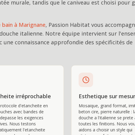
tée murale, tandis que le caniveau est choisi pour g
e bain
à
Marignane
, Passion Habitat vous accompagn
douche italienne
. Notre équipe intervient sur l'ens
 une connaissance approfondie des spécificités de
heite irréprochable
Esthetique sur mesu
rotocole d'etancheite en
Mosaique, grand format, imi
ouches avec bandes de
beton cire, pierre naturelle : l
 depasse les exigences
douche a l'italienne se prete 
ves. Nous testons
toutes les finitions. Nous vo
tiquement l'etancheite
aidons a choisir un style qui