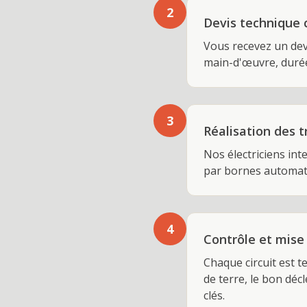
2
Devis technique c
Vous recevez un devi
main-d'œuvre, durée
3
Réalisation des 
Nos électriciens int
par bornes automati
4
Contrôle et mise
Chaque circuit est t
de terre, le bon déc
clés.