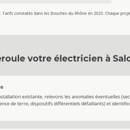
re. Tarifs constatés dans les Bouches-du-Rhône en 2025. Chaque projet 
roule votre
électricien
à
Sal
te
stallation existante, relevons les anomalies éventuelles (se
ce de terre, dispositifs différentiels défaillants) et identif