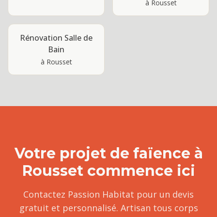
à
Rousset
Rénovation Salle de
Bain
à
Rousset
Votre projet de
faïence
à
Rousset
commence ici
Contactez Passion Habitat pour un devis
gratuit et personnalisé. Artisan tous corps