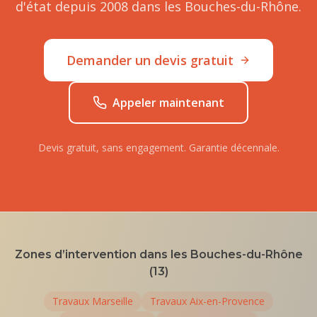
d'état depuis 2008 dans les Bouches-du-Rhône.
Demander un devis gratuit
Appeler maintenant
Devis gratuit, sans engagement. Garantie décennale.
Zones d’intervention dans les Bouches-du-Rhône
(13)
Travaux
Marseille
Travaux
Aix-en-Provence