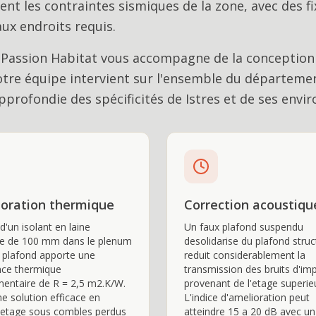
nt les contraintes sismiques de la zone, avec des fi
ux endroits requis.
 Passion Habitat vous accompagne de la conception 
otre équipe intervient sur l'ensemble du départeme
profondie des spécificités de
Istres
et de ses envir
oration thermique
Correction acoustiqu
d'un isolant en laine
Un faux plafond suspendu
le de 100 mm dans le plenum
desolidarise du plafond struc
 plafond apporte une
reduit considerablement la
nce thermique
transmission des bruits d'im
entaire de R = 2,5 m2.K/W.
provenant de l'etage superie
ne solution efficace en
L'indice d'amelioration peut
 etage sous combles perdus
atteindre 15 a 20 dB avec un