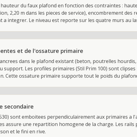
 hauteur du faux plafond en fonction des contraintes : haut
on, 2,20 m dans les pieces de service), encombrement des re
nt a integrer. Le niveau est reporte sur les quatre murs au las
entes et de l'ossature primaire
ncrees dans le plafond existant (beton, poutrelles hourdis,
u support. Les profiles primaires (Stil Prim 100) sont clipses
on. Cette ossature primaire supporte tout le poids du plafon
re secondaire
F530) sont emboitees perpendiculairement aux primaires a l'a
es assure une repartition homogene de la charge. Les rails 
on et le fini en rive.