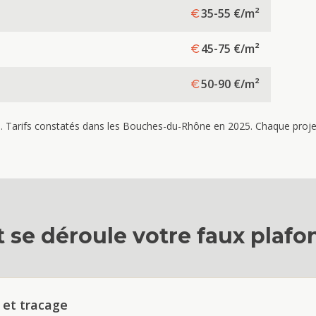
35-55
€/m²
45-75
€/m²
50-90
€/m²
re. Tarifs constatés dans les Bouches-du-Rhône en 2025. Chaque projet 
se déroule votre
faux plafo
 et tracage