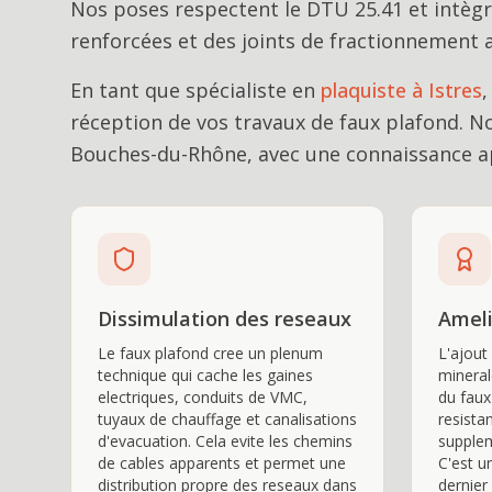
Nos poses respectent le DTU 25.41 et intègre
renforcées et des joints de fractionnement a
En tant que spécialiste en
plaquiste
à
Istres
,
réception de vos travaux de
faux plafond
. N
Bouches-du-Rhône, avec une connaissance ap
Dissimulation des reseaux
Ameli
Le faux plafond cree un plenum
L'ajout 
technique qui cache les gaines
minera
electriques, conduits de VMC,
du faux
tuyaux de chauffage et canalisations
resista
d'evacuation. Cela evite les chemins
supplem
de cables apparents et permet une
C'est u
distribution propre des reseaux dans
dernier