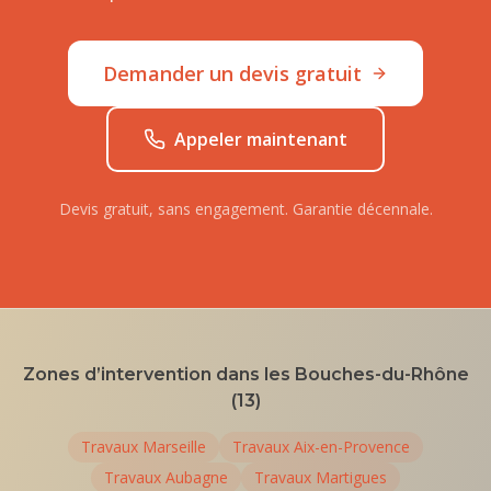
Demander un devis gratuit
Appeler maintenant
Devis gratuit, sans engagement. Garantie décennale.
Zones d’intervention dans les Bouches-du-Rhône
(13)
Travaux
Marseille
Travaux
Aix-en-Provence
Travaux
Aubagne
Travaux
Martigues