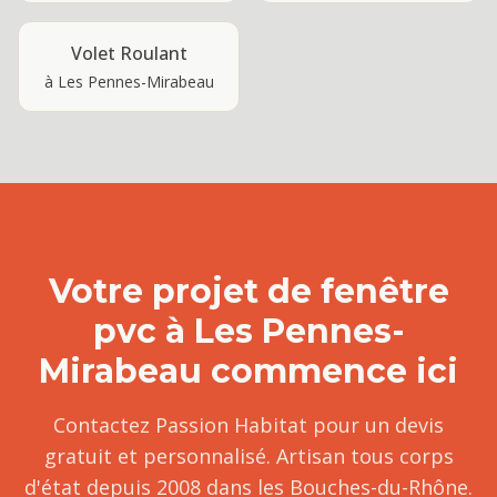
Volet Roulant
à
Les Pennes-Mirabeau
Votre projet de
fenêtre
pvc
à
Les Pennes-
Mirabeau
commence ici
Contactez Passion Habitat pour un devis
gratuit et personnalisé. Artisan tous corps
d'état depuis 2008 dans les Bouches-du-Rhône.