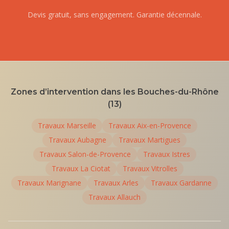
Devis gratuit, sans engagement. Garantie décennale.
Zones d’intervention dans les Bouches-du-Rhône
(13)
Travaux
Marseille
Travaux
Aix-en-Provence
Travaux
Aubagne
Travaux
Martigues
Travaux
Salon-de-Provence
Travaux
Istres
Travaux
La Ciotat
Travaux
Vitrolles
Travaux
Marignane
Travaux
Arles
Travaux
Gardanne
Travaux
Allauch