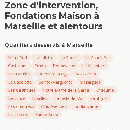
Zone d'intervention,
Fondations Maison
à
Marseille
et alentours
Quartiers desservis à
Marseille
Vieux-Port
La Joliette
Le Panier
La Canebière
Castellane
Prado
Bonneveine
La Valentine
Les Goudes
La Pointe Rouge
Saint-Loup
La Capelette
Sainte-Marguerite
Mazargues
Les Calanques
Notre-Dame de la Garde
Endoume
Belsunce
Noailles
La Belle de Mai
Saint-Just
Les Chartreux
Cinq Avenues
La Blancarde
La Timone
Sainte-Anne