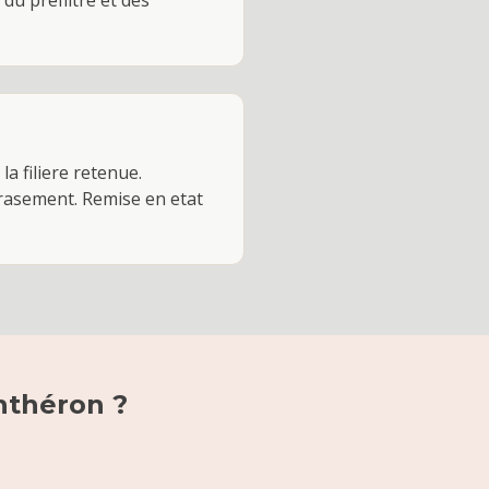
 du prefiltre et des
la filiere retenue.
crasement. Remise en etat
nthéron
?