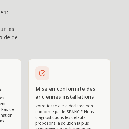
ment
ur les
étude de
e
Mise en conformite des
anciennes installations
ses
ent
Votre fosse a ete declaree non
. Pas de
conforme par le SPANC ? Nous
ination
diagnostiquons les defauts,
ons
proposons la solution la plus
economique (rehabilitation ou