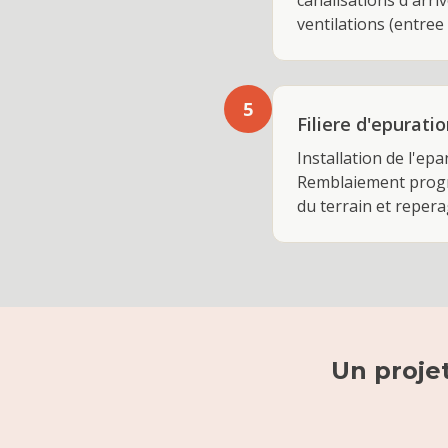
canalisations d'arriv
ventilations (entree 
5
Filiere d'epurat
Installation de l'epa
Remblaiement progre
du terrain et repera
Un proje