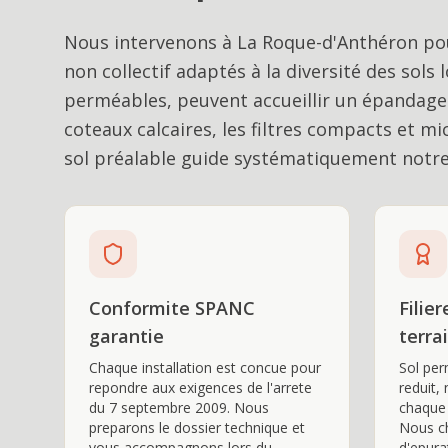
Nous intervenons à La Roque-d'Anthéron pou
non collectif adaptés à la diversité des sols
perméables, peuvent accueillir un épandage s
coteaux calcaires, les filtres compacts et mi
sol préalable guide systématiquement not
Conformite SPANC
Filie
garantie
terra
Chaque installation est concue pour
Sol per
repondre aux exigences de l'arrete
reduit,
du 7 septembre 2009. Nous
chaque 
preparons le dossier technique et
Nous ch
vous accompagnons lors du
d'epura