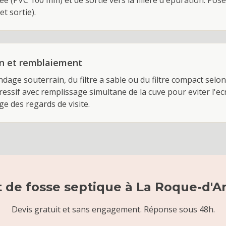
ee (PVC 100 mm) et de sortie vers la filiere d'epuration. Pose
et sortie).
ion et remblaiement
ndage souterrain, du filtre a sable ou du filtre compact selon 
ssif avec remplissage simultane de la cuve pour eviter l'e
ge des regards de visite.
t de
fosse septique
à
La Roque-d'A
Devis gratuit et sans engagement. Réponse sous 48h.