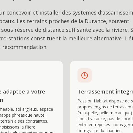
r concevoir et installer des systèmes d'assainisse
 locaux. Les terrains proches de la Durance, souvent
ous réserve de distance suffisante avec la rivière. S
cro-stations constituent la meilleure alternative. L'
re recommandation.
re adaptee a votre
Terrassement integr
in
Passion Habitat dispose de 
propres engins de terrassem
meable, sol argileux, espace
(mini-pelle, pelle mecanique)
 nappe phreatique haute :
sous-traitance, pas de coord
terrain a ses contraintes.
entre entreprises : nous ger
oisissons la filiere
l'integralite du chantier.
tion la plus adaptee pour un