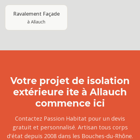
Ravalement Façade
à
Allauch
Votre projet de
isolation
extérieure ite
à
Allauch
commence ici
Contactez Passion Habitat pour un devis
gratuit et personnalisé. Artisan tous corps
d'état depuis 2008 dans les Bouches-du-Rhône.