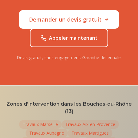
Demander un devis gratuit
Appeler maintenant
Devis gratuit, sans engagement. Garantie décennale.
Zones d’intervention dans les Bouches-du-Rhône
(13)
Travaux
Marseille
Travaux
Aix-en-Provence
Travaux
Aubagne
Travaux
Martigues