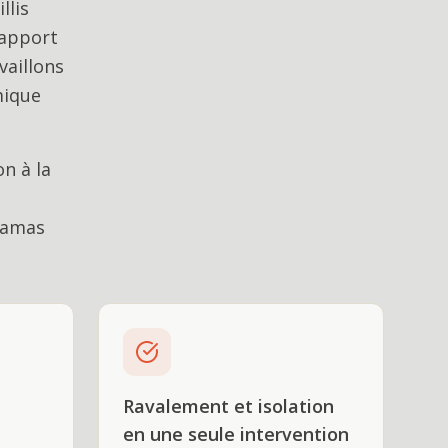
llis
rapport
vaillons
mique
n à la
ramas
Ravalement et isolation
en une seule intervention