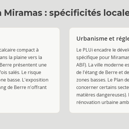
à
Miramas
: spécificités local
Urbanisme et rég
calcaire compact à
Le PLUi encadre le dév
ans la plaine vers la
spécifique pour Miramas
e Berre présentent une
ABF). La ville moderne e
is salés. Le risque
de l'étang de Berre et d
one basse. L'exposition
zones basses. Le Plan d
tang de Berre n'offrant
concerner certains secte
matières dangereuses).
rénovation urbaine ambi