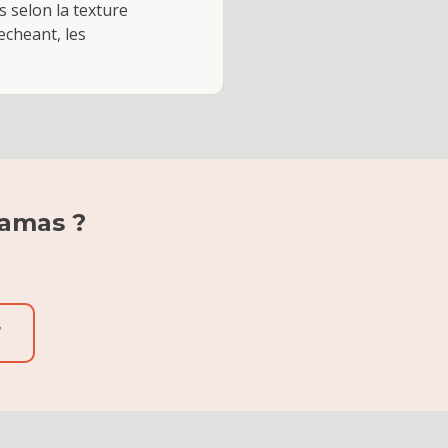
s selon la texture
 echeant, les
ramas
?
7