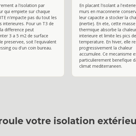
rement a l'isolation par
En placant l'isolant a l'exterie
ieur qui empiete sur chaque
murs en maconnerie conser
l'ITE n'impacte pas du tout les
leur capacite a stocker la ch
s interieures. Pour un T3 de
(inertie). En ete, cette masse
la difference peut
thermique absorbe la chaleu
nter 3 a 5 m2 de surface
interieure et limite les pics d
le preservee, soit l'equivalent
temperature. En hiver, elle re
essing ou d'un coin bureau.
progressivement la chaleur
accumulee. Ce mecanisme e
particulierement benefique d
climat mediterraneen.
oule votre
isolation extérieu