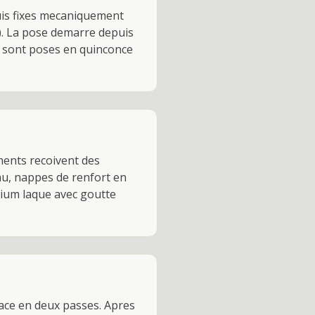
uis fixes mecaniquement
t). La pose demarre depuis
x sont poses en quinconce
ments recoivent des
eau, nappes de renfort en
nium laque avec goutte
face en deux passes. Apres