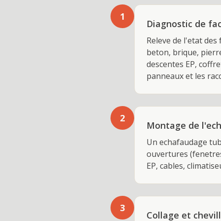
1
Diagnostic de fa
Releve de l'etat des
beton, brique, pierre
descentes EP, coffre
panneaux et les racc
2
Montage de l'ech
Un echafaudage tubu
ouvertures (fenetres
EP, cables, climati
3
Collage et chevi