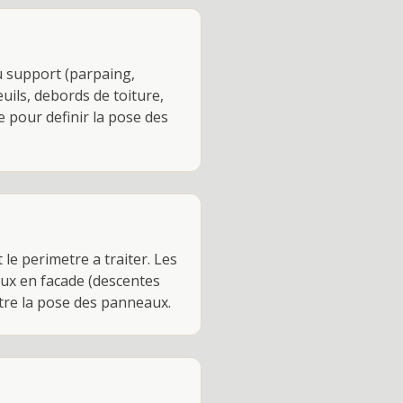
du support (parpaing,
euils, debords de toiture,
e pour definir la pose des
e perimetre a traiter. Les
aux en facade (descentes
tre la pose des panneaux.