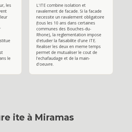
ur, les
L'ITE combine isolation et
vent
ravalement de facade. Si la facade
aleur
necessite un ravalement obligatoire
(tous les 10 ans dans certaines
r
communes des Bouches-du-
e
Rhone), la reglementation impose
stitue
d'etudier la faisabilite d'une ITE.
Realiser les deux en meme temps
st
permet de mutualiser le cout de
ans le
l'echafaudage et de la main-
d'oeuvre.
re ite
à
Miramas