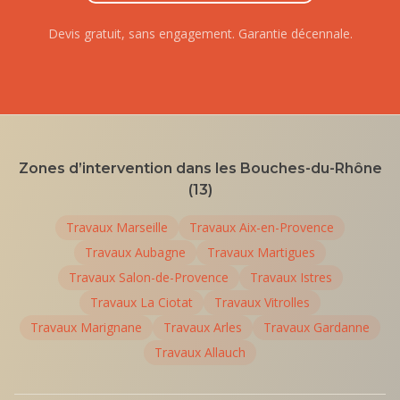
Devis gratuit, sans engagement. Garantie décennale.
Zones d’intervention dans les Bouches-du-Rhône
(13)
Travaux
Marseille
Travaux
Aix-en-Provence
Travaux
Aubagne
Travaux
Martigues
Travaux
Salon-de-Provence
Travaux
Istres
Travaux
La Ciotat
Travaux
Vitrolles
Travaux
Marignane
Travaux
Arles
Travaux
Gardanne
Travaux
Allauch