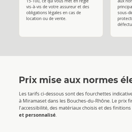
15-100, ce qui vous met en règle
aux nor
vis-à-vis de votre assureur et des
princip
obligations légales en cas de
sous-d
location ou de vente.
protect
défectu
Prix
mise aux normes él
Les tarifs ci-dessous sont des fourchettes indicati
à
Miramas
et dans les Bouches-du-Rhône. Le prix fi
l'accessibilité, des matériaux choisis et des finiti
et personnalisé
.