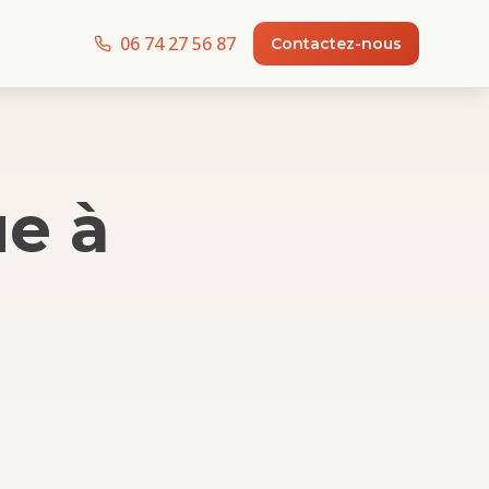
06 74 27 56 87
Contactez-nous
ue
à