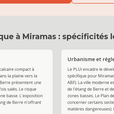
ique
à
Miramas
: spécificités 
Urbanisme et rég
calcaire compact à
Le PLUi encadre le dév
ans la plaine vers la
spécifique pour Miramas
e Berre présentent une
ABF). La ville moderne e
is salés. Le risque
de l'étang de Berre et d
one basse. L'exposition
zones basses. Le Plan d
tang de Berre n'offrant
concerner certains secte
matières dangereuses).