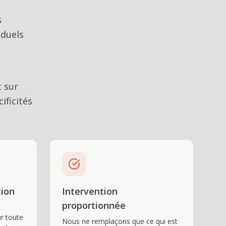
s
iduels
t sur
ficités
tion
Intervention
proportionnée
ur toute
Nous ne remplaçons que ce qui est