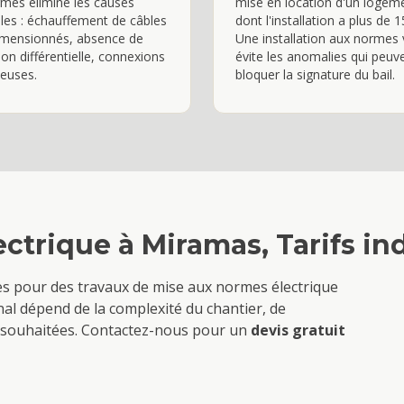
mes élimine les causes
mise en location d'un logem
ales : échauffement de câbles
dont l'installation a plus de 1
imensionnés, absence de
Une installation aux normes
ion différentielle, connexions
évite les anomalies qui peuv
euses.
bloquer la signature du bail.
ectrique
à
Miramas
, Tarifs in
ves pour des travaux de
mise aux normes électrique
nal dépend de la complexité du chantier, de
ons souhaitées. Contactez-nous pour un
devis gratuit