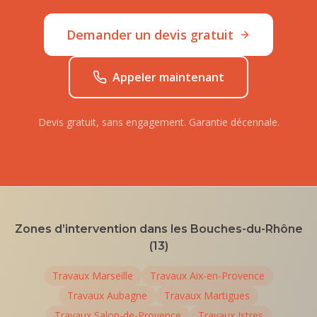
Demander un devis gratuit
Appeler maintenant
Devis gratuit, sans engagement. Garantie décennale.
Zones d’intervention dans les Bouches-du-Rhône
(13)
Travaux
Marseille
Travaux
Aix-en-Provence
Travaux
Aubagne
Travaux
Martigues
Travaux
Salon-de-Provence
Travaux
Istres