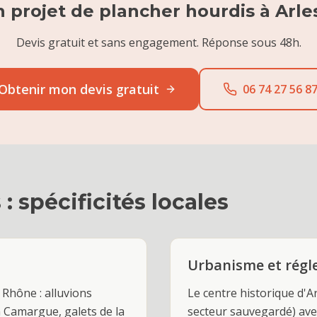
 projet de
plancher hourdis
à
Arle
Devis gratuit et sans engagement. Réponse sous 48h.
Obtenir mon devis gratuit
06 74 27 56 8
s
: spécificités locales
Urbanisme et rég
 Rhône : alluvions
Le centre historique d'A
n Camargue, galets de la
secteur sauvegardé) ave