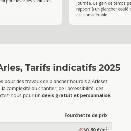
éal pour les vides sanitaires.
journée. Le gain de temps p
rapport à un plancher coulé 
est considérable.
Arles
, Tarifs indicatifs 2025
ves pour des travaux de
plancher hourdis
à
Arles
et
a complexité du chantier, de l'accessibilité, des
tactez-nous pour un
devis gratuit et personnalisé
.
Fourchette de prix
50-80
€/m²