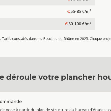
55-85
€/m²
60-100
€/m²
re. Tarifs constatés dans les Bouches-du-Rhône en 2025. Chaque projet 
 déroule votre
plancher hou
 commande
de pose à partir du plan de structure du bureau d'études : c