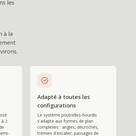
ns les
 à la
tement
virons.
Adapté à toutes les
configurations
posé
Le système poutrelles-hourdis
 à 2
s'adapte aux formes de plan
 de
complexes : angles, décrochés,
demi-
trémies d'escalier, passages de