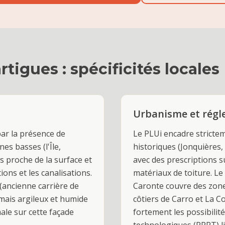
rtigues
: spécificités locales
Urbanisme et rég
par la présence de
Le PLUi encadre strictem
es basses (l'Île,
historiques (Jonquières, 
 proche de la surface et
avec des prescriptions su
ions et les canalisations.
matériaux de toiture. Le
(ancienne carrière de
Caronte couvre des zone
 mais argileux et humide
côtiers de Carro et La Co
male sur cette façade
fortement les possibilit