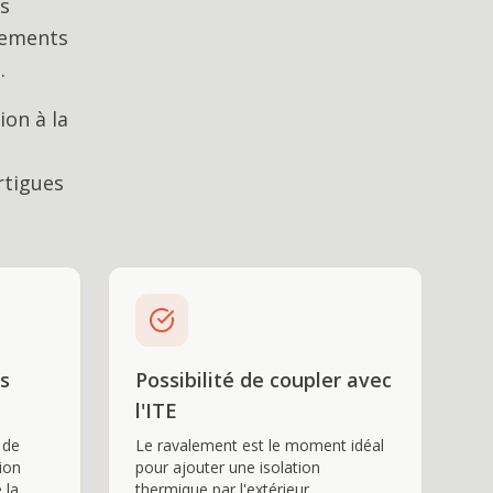
ès
êtements
.
on à la
tigues
s
Possibilité de coupler avec
l'ITE
 de
Le ravalement est le moment idéal
tion
pour ajouter une isolation
 la
thermique par l'extérieur.