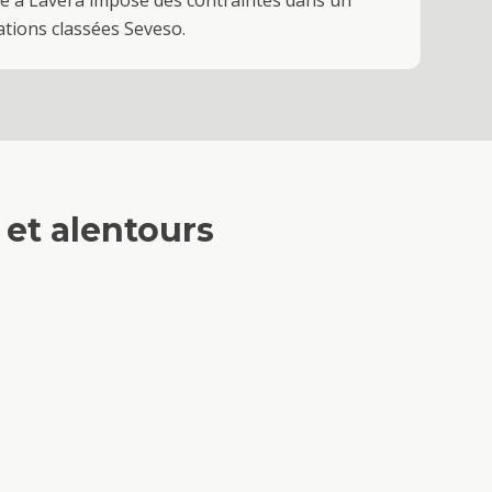
ié à Lavéra impose des contraintes dans un
ations classées Seveso.
et alentours