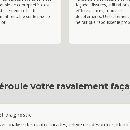
uble de copropriété, c'est
façade : fissures, infiltrations
stissement collectif
efflorescences, mousses,
ment rentable sur le prix de
décollements. Un traitement 
lot.
ne fait que repousser le pro
roule votre
ravalement faç
et diagnostic
vec analyse des quatre façades, relevé des désordres, identi