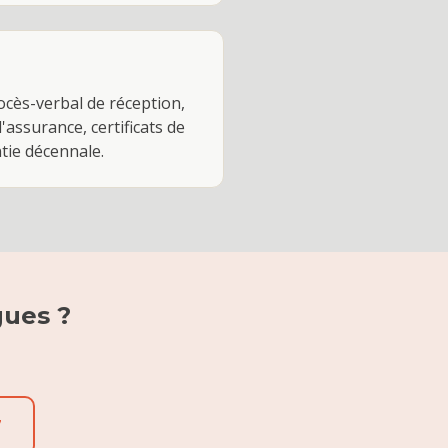
rocès-verbal de réception,
'assurance, certificats de
ntie décennale.
gues
?
7