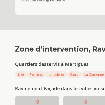
ouest de l'étang de Berre.
Zone d'intervention,
Ra
Quartiers desservis à
Martigues
L'Île
Ferrières
Jonquières
Carro
La Couronne
Ravalement Façade
dans les villes vois