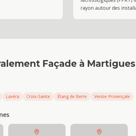
technologiques (PPRT) l
rayon autour des install
valement Façade
à
Martigues
Lavéra
Croix-Sainte
Étang de Berre
Venise Provençale
ines