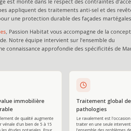
ge est monté dans le respect des contraintes d'acc
pes appliquent des traitements anti-sel et des rev
our une protection durable des façades martégales
ues
, Passion Habitat vous accompagne de la concepti
ade
. Notre équipe intervient sur l'ensemble du
e connaissance approfondie des spécificités de
Mar
value immobilière
Traitement global de
rable
pathologies
alement de qualité augmente
Le ravalement est l'occasion
ur vénale d'un bien de 5 à 15
traiter en une seule interven
 les études notariales. Pour
l'ensemble des problèmes de