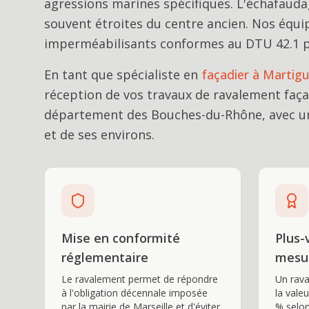
agressions marines spécifiques. L'échafauda
souvent étroites du centre ancien. Nos équi
imperméabilisants conformes au DTU 42.1 p
En tant que spécialiste en
façadier
à
Martig
réception de vos travaux de
ravalement faç
département des Bouches-du-Rhône, avec un
et de ses environs.
Mise en conformité
Plus-
réglementaire
mesu
Le ravalement permet de répondre
Un rav
à l'obligation décennale imposée
la vale
par la mairie de Marseille et d'éviter
% selon