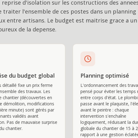
prise d'isolation sur les constructions des annees
 traiter l'ensemble de ces postes dans un planning
eux entre artisans. Le budget est maitrise grace a un
goureux de la depense.
ise du budget global
Planning optimisé
 détaillé fixe un prix ferme
L'ordonnancement des trava
ensemble des travaux. Les
pensé pour éviter les temps
e chantier (découvertes en
entre corps d'état. Le plombi
e démolition, modifications
passe avant le plaquiste, l'éle
ière minute) sont gérés par
avant le peintre : chaque
nants validés avant
intervention s'enchaîne
on. Pas de mauvaise surprise
logiquement, réduisant la du
 du chantier.
globale du chantier de 15 à 
rapport à une gestion éclaté