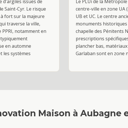
 d'argiles issues de
Le PLUi de la Métropol
e Saint-Cyr. Le risque
centre-ville en zone UA 
à fort sur la majeure
UB et UC. Le centre anci
i traverse la ville,
monuments historiques a
 le PPRI, notamment en
chapelle des Pénitents 
t typiquement
prescriptions spécifique
nse en automne
plancher bas, matériaux 
et les systèmes
Garlaban sont en zone na
ovation Maison
à
Aubagne
e