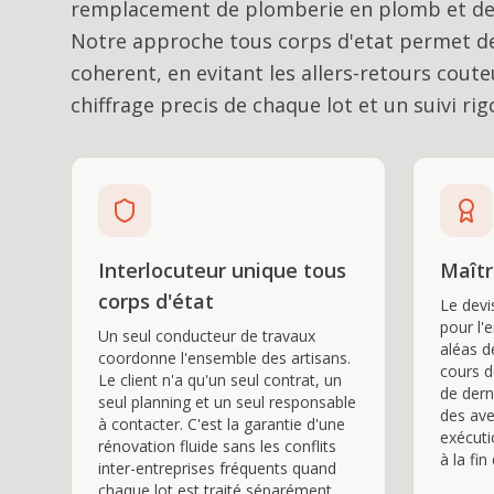
remplacement de plomberie en plomb et de re
Notre approche tous corps d'etat permet de
coherent, en evitant les allers-retours cout
chiffrage precis de chaque lot et un suivi ri
Interlocuteur unique tous
Maîtr
corps d'état
Le devis
pour l'
Un seul conducteur de travaux
aléas d
coordonne l'ensemble des artisans.
cours d
Le client n'a qu'un seul contrat, un
de dern
seul planning et un seul responsable
des ave
à contacter. C'est la garantie d'une
exécuti
rénovation fluide sans les conflits
à la fin
inter-entreprises fréquents quand
chaque lot est traité séparément.