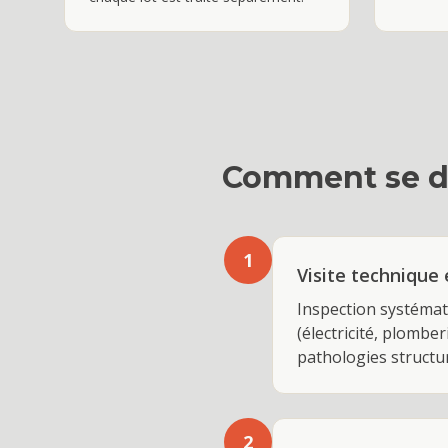
Comment se d
1
Visite technique 
Inspection systémati
(électricité, plomber
pathologies structur
2