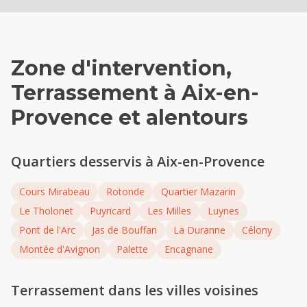
Zone d'intervention,
Terrassement
à
Aix-en-
Provence
et alentours
Quartiers desservis à
Aix-en-Provence
Cours Mirabeau
Rotonde
Quartier Mazarin
Le Tholonet
Puyricard
Les Milles
Luynes
Pont de l'Arc
Jas de Bouffan
La Duranne
Célony
Montée d'Avignon
Palette
Encagnane
Terrassement
dans les villes voisines