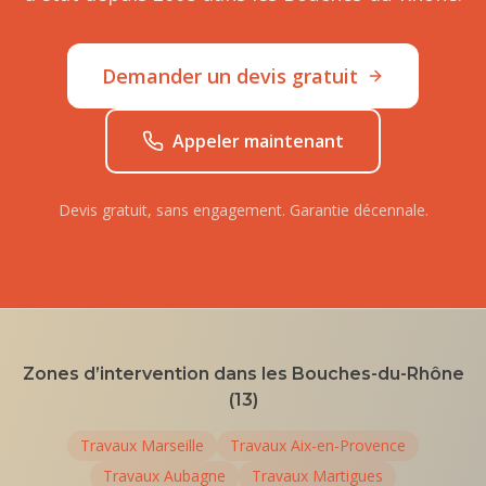
Demander un devis gratuit
Appeler maintenant
Devis gratuit, sans engagement. Garantie décennale.
Zones d’intervention dans les Bouches-du-Rhône
(13)
Travaux
Marseille
Travaux
Aix-en-Provence
Travaux
Aubagne
Travaux
Martigues