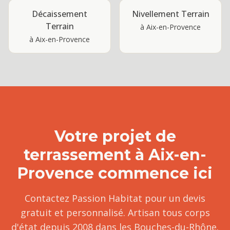
Décaissement
Nivellement Terrain
Terrain
à
Aix-en-Provence
à
Aix-en-Provence
Votre projet de
terrassement
à
Aix-en-
Provence
commence ici
Contactez Passion Habitat pour un devis
gratuit et personnalisé. Artisan tous corps
d'état depuis 2008 dans les Bouches-du-Rhône.