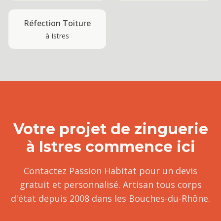
Réfection Toiture
à
Istres
Votre projet de
zinguerie
à
Istres
commence ici
Contactez Passion Habitat pour un devis
gratuit et personnalisé. Artisan tous corps
d'état depuis 2008 dans les Bouches-du-Rhône.