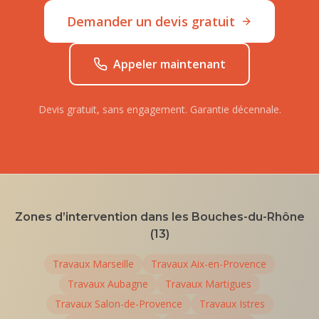
Demander un devis gratuit
Appeler maintenant
Devis gratuit, sans engagement. Garantie décennale.
Zones d’intervention dans les Bouches-du-Rhône
(13)
Travaux
Marseille
Travaux
Aix-en-Provence
Travaux
Aubagne
Travaux
Martigues
Travaux
Salon-de-Provence
Travaux
Istres