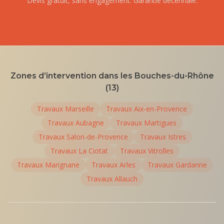
Devis gratuit, sans engagement. Garantie décennale.
Zones d’intervention dans les Bouches-du-Rhône
(13)
Travaux
Marseille
Travaux
Aix-en-Provence
Travaux
Aubagne
Travaux
Martigues
Travaux
Salon-de-Provence
Travaux
Istres
Travaux
La Ciotat
Travaux
Vitrolles
Travaux
Marignane
Travaux
Arles
Travaux
Gardanne
Travaux
Allauch