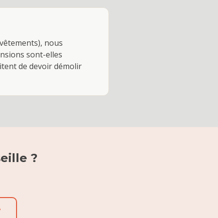
evêtements), nous
ensions sont-elles
itent de devoir démolir
eille
?
7