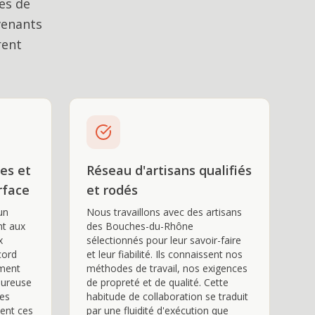
res de
venants
rent
es et
Réseau d'artisans qualifiés
rface
et rodés
un
Nous travaillons avec des artisans
nt aux
des Bouches-du-Rhône
x
sélectionnés pour leur savoir-faire
cord
et leur fiabilité. Ils connaissent nos
ement
méthodes de travail, nos exigences
oureuse
de propreté et de qualité. Cette
les
habitude de collaboration se traduit
ment ces
par une fluidité d'exécution que