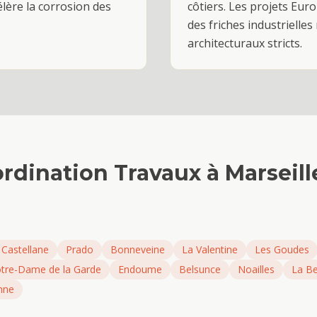
lère la corrosion des
côtiers. Les projets Eur
des friches industrielle
architecturaux stricts.
rdination Travaux
à
Marseill
Castellane
Prado
Bonneveine
La Valentine
Les Goudes
tre-Dame de la Garde
Endoume
Belsunce
Noailles
La Be
nne