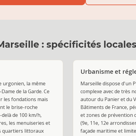
Marseille
: spécificités locale
Urbanisme et rég
ire urgonien, la même
Marseille dispose d'un 
-Dame de la Garde. Ce
complexe avec de très 
ur les fondations mais
autour du Panier et du Vi
nt le brise-roche
Bâtiments de France, pé
u-delà de 100 km/h,
et zones de prévention d
res, les menuiseries et
(9e, 11e, 12e arrondissem
 quartiers littoraux
façade maritime et limit