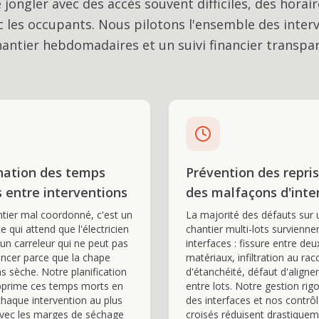
jongler avec des accès souvent difficiles, des horai
ec les occupants. Nous pilotons l'ensemble des inter
hantier hebdomadaires et un suivi financier transpa
nation des temps
Prévention des repris
 entre interventions
des malfaçons d'inte
tier mal coordonné, c'est un
La majorité des défauts sur 
e qui attend que l'électricien
chantier multi-lots survienne
, un carreleur qui ne peut pas
interfaces : fissure entre deu
cer parce que la chape
matériaux, infiltration au rac
as sèche. Notre planification
d'étanchéité, défaut d'align
pprime ces temps morts en
entre lots. Notre gestion rig
chaque intervention au plus
des interfaces et nos contrô
avec les marges de séchage
croisés réduisent drastique