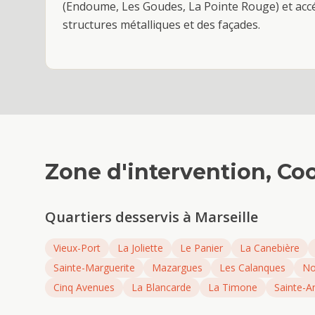
(Endoume, Les Goudes, La Pointe Rouge) et accé
structures métalliques et des façades.
Zone d'intervention,
Coo
Quartiers desservis à
Marseille
Vieux-Port
La Joliette
Le Panier
La Canebière
Sainte-Marguerite
Mazargues
Les Calanques
No
Cinq Avenues
La Blancarde
La Timone
Sainte-A