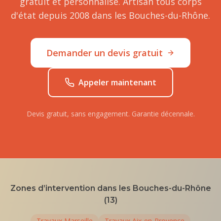
gratuit et personnalisé. Artisan tous corps
d'état depuis 2008 dans les Bouches-du-Rhône.
Demander un devis gratuit
Appeler maintenant
Devis gratuit, sans engagement. Garantie décennale.
Zones d’intervention dans les Bouches-du-Rhône
(13)
Travaux
Marseille
Travaux
Aix-en-Provence