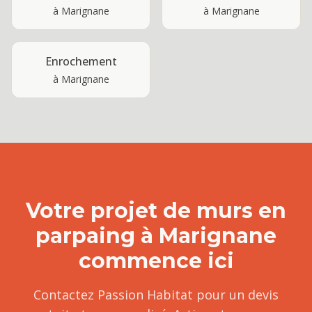
à
Marignane
à
Marignane
Enrochement
à
Marignane
Votre projet de
murs en
parpaing
à
Marignane
commence ici
Contactez Passion Habitat pour un devis