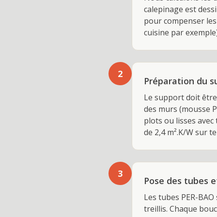
calepinage est dessi
pour compenser les 
cuisine par exemple
2
Préparation du su
Le support doit êtr
des murs (mousse PE
plots ou lisses avec
de 2,4 m².K/W sur t
3
Pose des tubes e
Les tubes PER-BAO so
treillis. Chaque bou