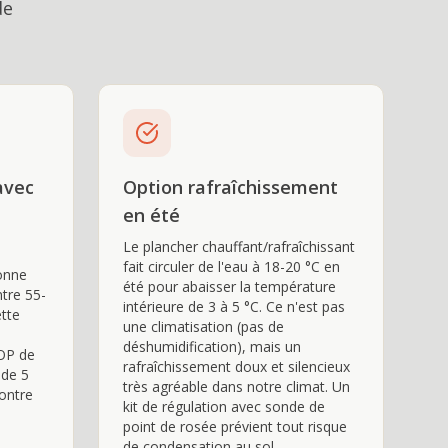
de
avec
Option rafraîchissement
en été
Le plancher chauffant/rafraîchissant
fait circuler de l'eau à 18-20 °C en
ionne
été pour abaisser la température
tre 55-
intérieure de 3 à 5 °C. Ce n'est pas
ette
une climatisation (pas de
déshumidification), mais un
OP de
rafraîchissement doux et silencieux
 de 5
très agréable dans notre climat. Un
ontre
kit de régulation avec sonde de
point de rosée prévient tout risque
de condensation au sol.