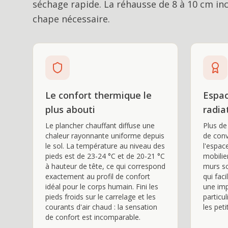
séchage rapide. La réhausse de 8 à 10 cm incl
chape nécessaire.
Le confort thermique le
Espac
plus abouti
radia
Le plancher chauffant diffuse une
Plus de
chaleur rayonnante uniforme depuis
de conv
le sol. La température au niveau des
l'espac
pieds est de 23-24 °C et de 20-21 °C
mobilie
à hauteur de tête, ce qui correspond
murs so
exactement au profil de confort
qui fac
idéal pour le corps humain. Fini les
une imp
pieds froids sur le carrelage et les
particu
courants d'air chaud : la sensation
les peti
de confort est incomparable.