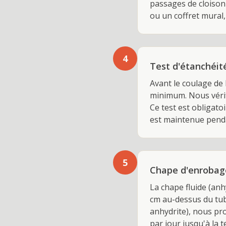
passages de cloison 
ou un coffret mural,
4
Test d'étanchéit
Avant le coulage de 
minimum. Nous vérifi
Ce test est obligato
est maintenue penda
5
Chape d'enrobage
La chape fluide (anh
cm au-dessus du tub
anhydrite), nous pr
par jour jusqu'à la