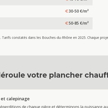
30-50
€/m²
50-85
€/m²
re. Tarifs constatés dans les Bouches-du-Rhône en 2025. Chaque projet 
éroule votre
plancher chauf
 et calepinage
déperditions de chaque pièce et déterminons la puissance au 