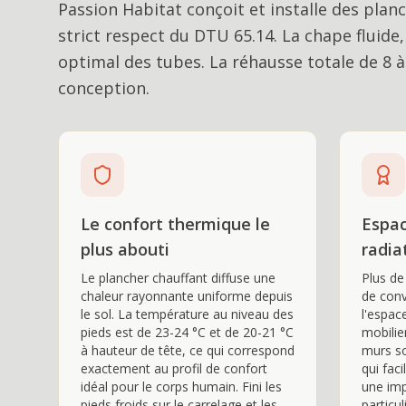
Passion Habitat conçoit et installe des plan
strict respect du DTU 65.14. La chape fluide
optimal des tubes. La réhausse totale de 8 à
conception.
Le confort thermique le
Espac
plus abouti
radia
Le plancher chauffant diffuse une
Plus de
chaleur rayonnante uniforme depuis
de conv
le sol. La température au niveau des
l'espac
pieds est de 23-24 °C et de 20-21 °C
mobilie
à hauteur de tête, ce qui correspond
murs so
exactement au profil de confort
qui fac
idéal pour le corps humain. Fini les
une imp
pieds froids sur le carrelage et les
particu