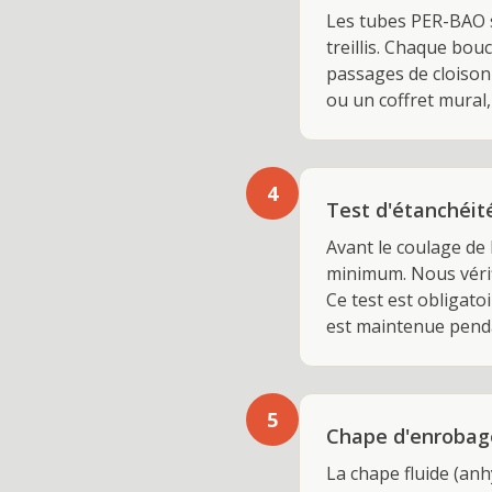
Les tubes PER-BAO so
treillis. Chaque bou
passages de cloison 
ou un coffret mural,
4
Test d'étanchéit
Avant le coulage de 
minimum. Nous vérifi
Ce test est obligato
est maintenue penda
5
Chape d'enrobage
La chape fluide (anh