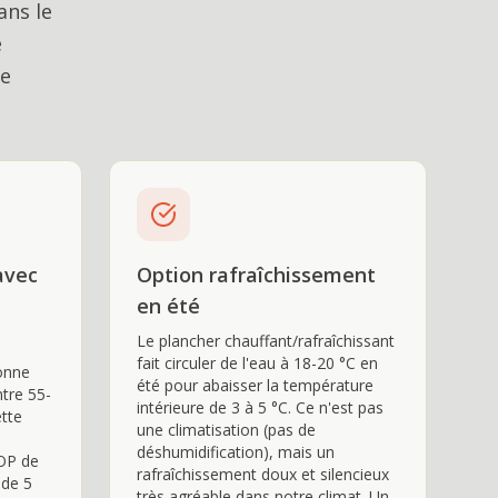
ans le
e
de
avec
Option rafraîchissement
en été
Le plancher chauffant/rafraîchissant
fait circuler de l'eau à 18-20 °C en
ionne
été pour abaisser la température
tre 55-
intérieure de 3 à 5 °C. Ce n'est pas
ette
une climatisation (pas de
déshumidification), mais un
OP de
rafraîchissement doux et silencieux
 de 5
très agréable dans notre climat. Un