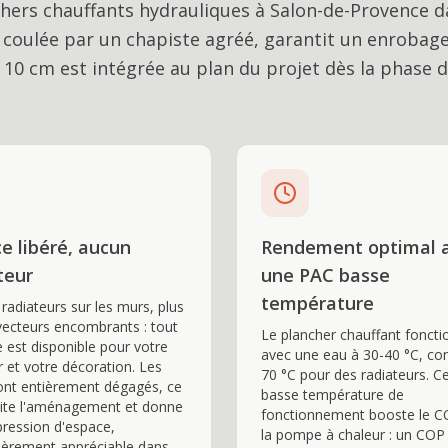
chers chauffants hydrauliques à Salon-de-Provence d
, coulée par un chapiste agréé, garantit un enrobag
 10 cm est intégrée au plan du projet dès la phase 
e libéré, aucun
Rendement optimal 
teur
une PAC basse
température
 radiateurs sur les murs, plus
ecteurs encombrants : tout
Le plancher chauffant fonct
e est disponible pour votre
avec une eau à 30-40 °C, con
r et votre décoration. Les
70 °C pour des radiateurs. C
nt entièrement dégagés, ce
basse température de
ilite l'aménagement et donne
fonctionnement booste le C
ression d'espace,
la pompe à chaleur : un COP
lièrement appréciable dans