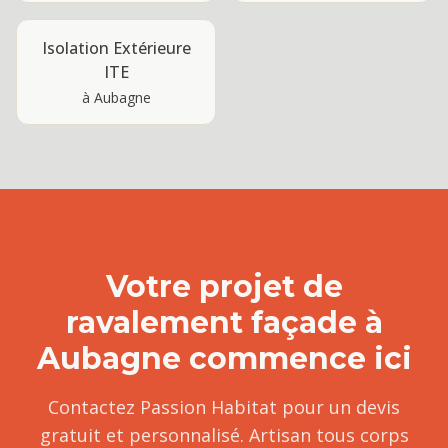
Isolation Extérieure
ITE
à
Aubagne
Votre projet de
ravalement façade
à
Aubagne
commence ici
Contactez Passion Habitat pour un devis
gratuit et personnalisé. Artisan tous corps