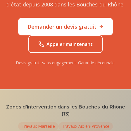
d'état depuis 2008 dans les Bouches-du-Rhône.
Demander un devis gratuit
Appeler maintenant
Devis gratuit, sans engagement. Garantie décennale.
Zones d’intervention dans les Bouches-du-Rhône
(13)
Travaux
Marseille
Travaux
Aix-en-Provence