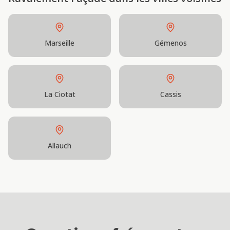
Marseille
Gémenos
La Ciotat
Cassis
Allauch