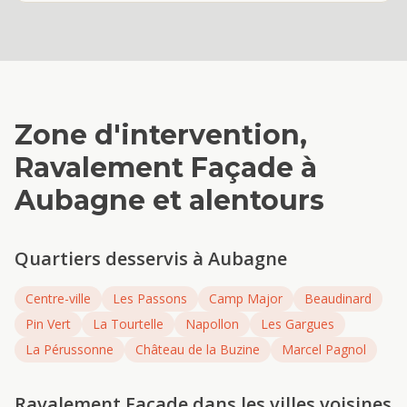
Zone d'intervention,
Ravalement Façade
à
Aubagne
et alentours
Quartiers desservis à
Aubagne
Centre-ville
Les Passons
Camp Major
Beaudinard
Pin Vert
La Tourtelle
Napollon
Les Gargues
La Pérussonne
Château de la Buzine
Marcel Pagnol
Ravalement Façade
dans les villes voisines