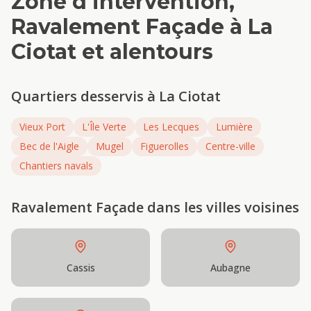
Zone d'intervention,
Ravalement Façade
à
La
Ciotat
et alentours
Quartiers desservis à
La Ciotat
Vieux Port
L'Île Verte
Les Lecques
Lumière
Bec de l'Aigle
Mugel
Figuerolles
Centre-ville
Chantiers navals
Ravalement Façade
dans les villes voisines
Cassis
Aubagne