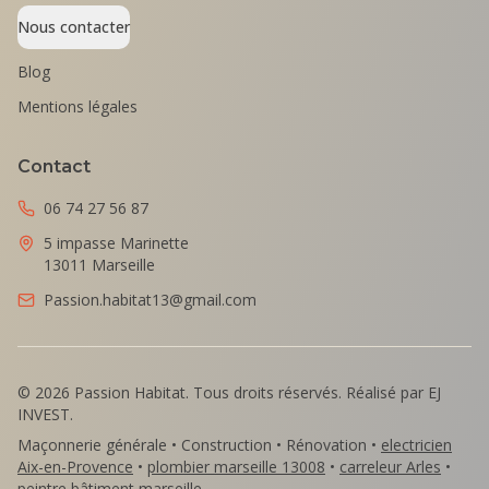
Nous contacter
Blog
Mentions légales
Contact
06 74 27 56 87
5 impasse Marinette
13011 Marseille
Passion.habitat13@gmail.com
©
2026
Passion Habitat. Tous droits réservés. Réalisé par EJ
INVEST.
Maçonnerie générale • Construction • Rénovation •
electricien
Aix-en-Provence
•
plombier marseille 13008
•
carreleur Arles
•
peintre bâtiment marseille