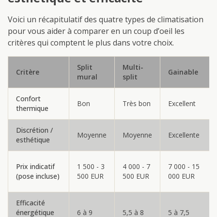
Voici un récapitulatif des quatre types de climatisation
pour vous aider à comparer en un coup d’oeil les
critères qui comptent le plus dans votre choix.
Split
Multi-
Critère
Gainable
mural
split
Confort
Bon
Très bon
Excellent
thermique
Discrétion /
Moyenne
Moyenne
Excellente
esthétique
Prix indicatif
1 500 - 3
4 000 - 7
7 000 - 15
(pose incluse)
500 EUR
500 EUR
000 EUR
Efficacité
énergétique
6 à 9
5,5 à 8
5 à 7,5